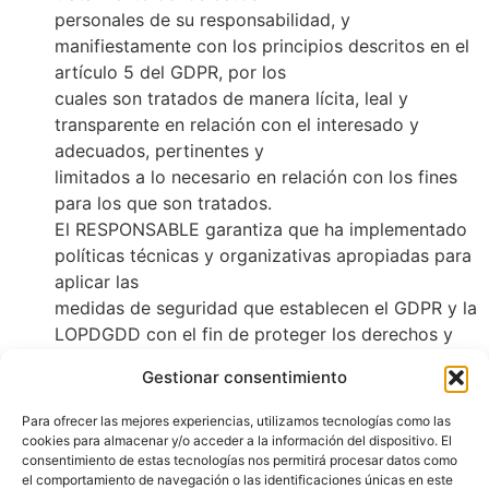
personales de su responsabilidad, y
manifiestamente con los principios descritos en el
artículo 5 del GDPR, por los
cuales son tratados de manera lícita, leal y
transparente en relación con el interesado y
adecuados, pertinentes y
limitados a lo necesario en relación con los fines
para los que son tratados.
El RESPONSABLE garantiza que ha implementado
políticas técnicas y organizativas apropiadas para
aplicar las
medidas de seguridad que establecen el GDPR y la
LOPDGDD con el fin de proteger los derechos y
libertades de los
Gestionar consentimiento
USUARIOS y les ha comunicado la información
adecuada para que puedan ejercerlos.
Para ofrecer las mejores experiencias, utilizamos tecnologías como las
Para más información sobre las garantías de
cookies para almacenar y/o acceder a la información del dispositivo. El
consentimiento de estas tecnologías nos permitirá procesar datos como
privacidad, puedes dirigirte al RESPONSABLE a
el comportamiento de navegación o las identificaciones únicas en este